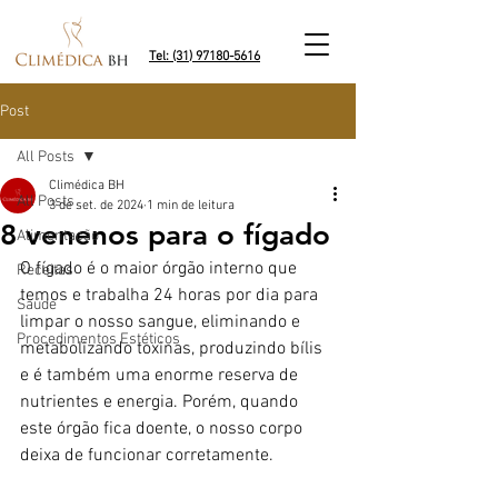
Tel: (31) 97180-5616
Post
All Posts
Climédica BH
All Posts
3 de set. de 2024
1 min de leitura
8 venenos para o fígado
Alimentação
O fígado é o maior órgão interno que 
Receitas
temos e trabalha 24 horas por dia para 
Saúde
limpar o nosso sangue, eliminando e 
Procedimentos Estéticos
metabolizando toxinas, produzindo bílis 
e é também uma enorme reserva de 
nutrientes e energia. Porém, quando 
este órgão fica doente, o nosso corpo 
deixa de funcionar corretamente.