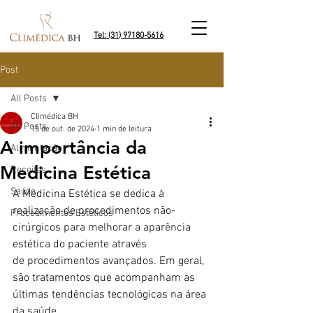
Tel: (31) 97180-5616
Post
All Posts
Climédica BH
All Posts
15 de out. de 2024
1 min de leitura
A importância da
Alimentação
Medicina Estética
Receitas
Saúde
A Medicina Estética se dedica à 
realização de procedimentos não-
Procedimentos Estéticos
cirúrgicos para melhorar a aparência 
estética do paciente através 
de procedimentos avançados. Em geral, 
são tratamentos que acompanham as 
últimas tendências tecnológicas na área 
da saúde.