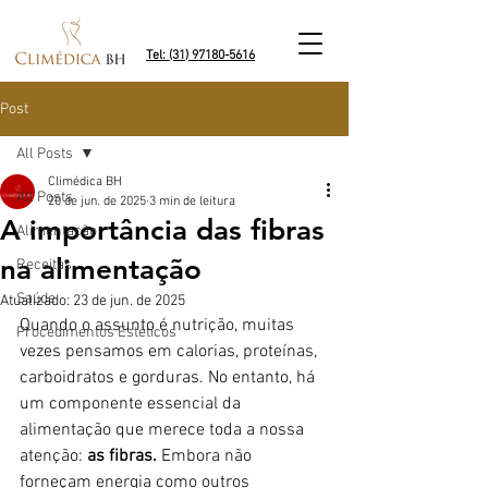
Tel: (31) 97180-5616
Post
All Posts
Climédica BH
All Posts
20 de jun. de 2025
3 min de leitura
A importância das fibras
Alimentação
na alimentação
Receitas
Saúde
Atualizado:
23 de jun. de 2025
Quando o assunto é nutrição, muitas 
Procedimentos Estéticos
vezes pensamos em calorias, proteínas, 
carboidratos e gorduras. No entanto, há 
um componente essencial da 
alimentação que merece toda a nossa 
atenção: 
as fibras.
 Embora não 
forneçam energia como outros 