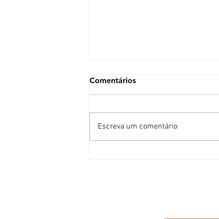
Comentários
Escreva um comentário
O que ninguém te conta
sobre procedimentos
estéticos
A CLÍN