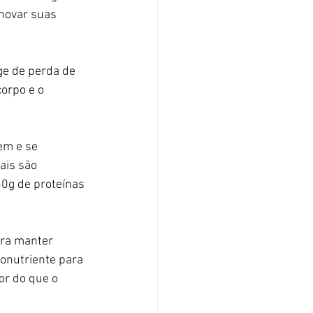
novar suas 
ge de perda de 
orpo e o 
em e se 
ais são 
30g de proteínas 
ara manter 
onutriente para 
or do que o 