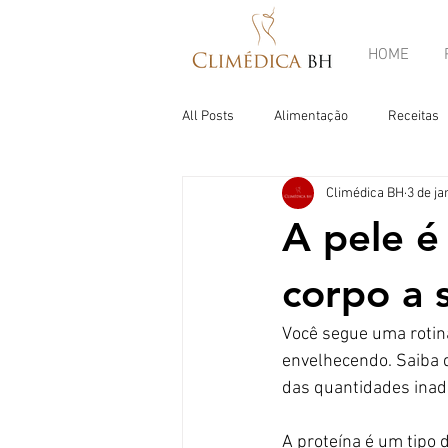
HOME
All Posts
Alimentação
Receitas
Climédica BH
3 de ja
A pele é
corpo a s
Você segue uma rotina
envelhecendo. Saiba 
das quantidades inad
A proteína é um tipo 