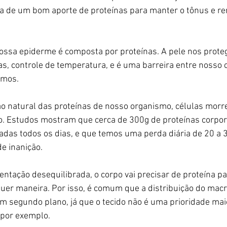
isa de um bom aporte de proteínas para manter o tônus e re
ossa epiderme é composta por proteínas. A pele nos prote
as, controle de temperatura, e é uma barreira entre nosso c
emos.
o natural das proteínas de nosso organismo, células morr
. Estudos mostram que cerca de 300g de proteínas corpor
adas todos os dias, e que temos uma perda diária de 20 a 
e inanição.
ntação desequilibrada, o corpo vai precisar de proteína p
quer maneira. Por isso, é comum que a distribuição do macr
em segundo plano, já que o tecido não é uma prioridade mai
 por exemplo.