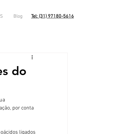
OS
Blog
Tel: (31) 97180-5616
es do
a
ua 
ção, por conta 
oácidos ligados 