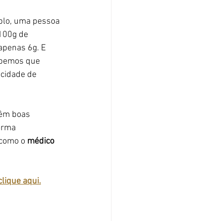
mplo, uma pessoa 
100g de 
apenas 6g. E 
abemos que 
cidade de 
têm boas 
orma 
como o 
médico 
clique aqui.