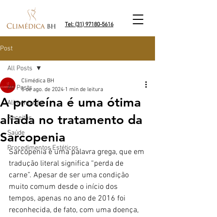
Tel: (31) 97180-5616
Post
All Posts
Climédica BH
All Posts
5 de ago. de 2024
1 min de leitura
A proteína é uma ótima
Alimentação
aliada no tratamento da
Receitas
Saúde
Sarcopenia
Procedimentos Estéticos
Sarcopenia é uma palavra grega, que em 
tradução literal significa “perda de 
carne”. Apesar de ser uma condição 
muito comum desde o início dos 
tempos, apenas no ano de 2016 foi 
reconhecida, de fato, com uma doença, 