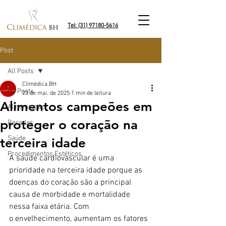
Tel: (31) 97180-5616
Post
All Posts
Climédica BH
All Posts
23 de mai. de 2025
1 min de leitura
Alimentos campeões em
Alimentação
proteger o coração na
Receitas
Saúde
terceira idade
Procedimentos Estéticos
A saúde cardiovascular é uma 
prioridade na terceira idade porque as 
doenças do coração são a principal 
causa de morbidade e mortalidade 
nessa faixa etária. Com 
o envelhecimento, aumentam os fatores 