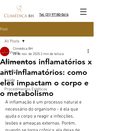
Tel: (31) 97180-5616
Post
All Posts
Climédica BH
All Posts
28 de nov. de 2025
2 min de leitura
Alimentos inflamatórios x
Alimentação
anti-inflamatórios: como
Receitas
Saúde
eles impactam o corpo e
Procedimentos Estéticos
o metabolismo
A inflamação é um processo natural e 
necessário do organismo - é ela que 
ajuda o corpo a reagir a infecções, 
lesões e ameaças externas. Porém, 
quando se torna crônica, ela deixa de 