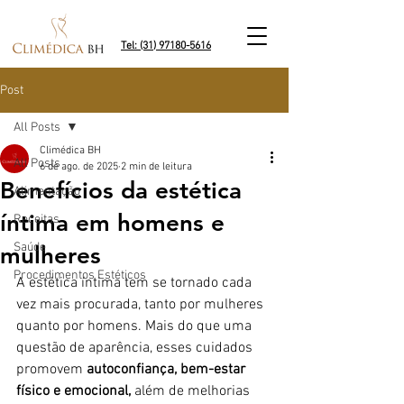
Tel: (31) 97180-5616
Post
All Posts
Climédica BH
All Posts
6 de ago. de 2025
2 min de leitura
Benefícios da estética
Alimentação
íntima em homens e
Receitas
Saúde
mulheres
Procedimentos Estéticos
A estética íntima tem se tornado cada 
vez mais procurada, tanto por mulheres 
quanto por homens. Mais do que uma 
questão de aparência, esses cuidados 
promovem 
autoconfiança, bem-estar 
físico e emocional, 
além de melhorias 