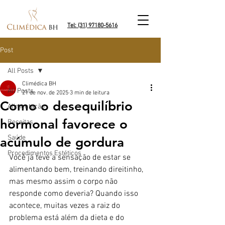
Tel: (31) 97180-5616
Post
All Posts
Climédica BH
All Posts
21 de nov. de 2025
3 min de leitura
Como o desequilíbrio
Alimentação
hormonal favorece o
Receitas
Saúde
acúmulo de gordura
Procedimentos Estéticos
Você já teve a sensação de estar se 
alimentando bem, treinando direitinho, 
mas mesmo assim o corpo não 
responde como deveria? Quando isso 
acontece, muitas vezes a raiz do 
problema está além da dieta e do 