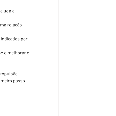
ajuda a 
ma relação 
 indicados por 
se e melhorar o 
compulsão 
rimeiro passo 