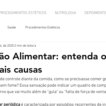
PROCEDIMENTOS ESTÉTICOS
NUTROLOGIA
DEPOIMENT
Saúde
Procedimentos Estéticos
ul. de 2025
2 min de leitura
o Alimentar: entenda o
ais causas
a de controle diante da comida, como se precisasse comer g
em fome? Essa sensação pode indicar um quadro de comp
no que vai muito além de "gula" ou "falta de força de vonta
r periódica
 é caracterizada por episódios recorrentes de i