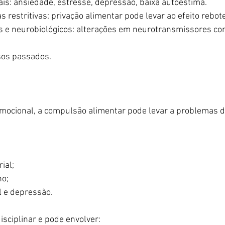
is: ansiedade, estresse, depressão, baixa autoestima.
as restritivas: privação alimentar pode levar ao efeito rebote
s e neurobiológicos: alterações em neurotransmissores co
os passados.
mocional, a compulsão alimentar pode levar a problemas 
ial;
no;
l e depressão.
isciplinar e pode envolver: