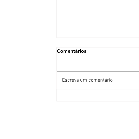
Comentários
Escreva um comentário
O que ninguém te conta
sobre procedimentos
estéticos
A CLÍN