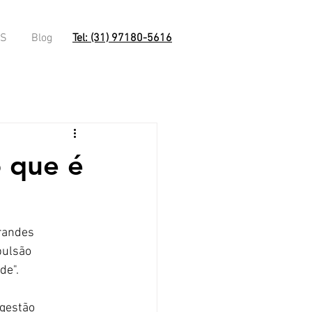
OS
Blog
Tel: (31) 97180-5616
 que é
randes 
ulsão 
de".
ngestão 