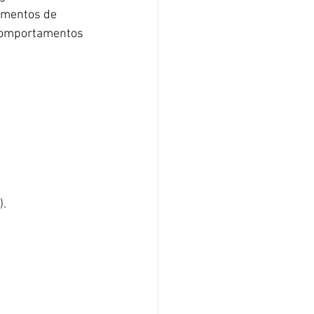
imentos de 
 comportamentos 
).