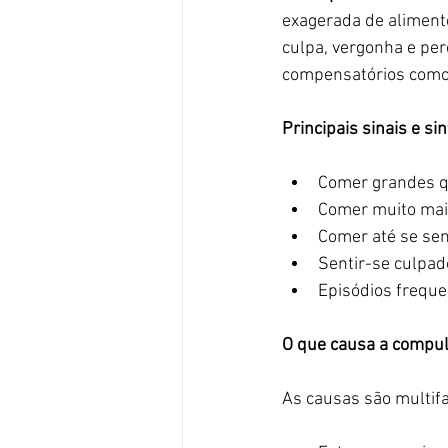
exagerada de alimen
culpa, vergonha e per
compensatórios como 
Principais sinais e si
Comer grandes q
Comer muito mais
Comer até se sen
Sentir-se culpad
Episódios frequ
O que causa a compul
As causas são multifat