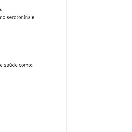
.
mo serotonina e 
de saúde como: