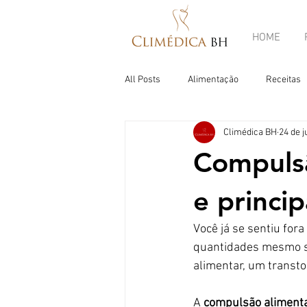
HOME
All Posts
Alimentação
Receitas
Climédica BH
24 de j
Compulsã
e princip
Você já se sentiu for
quantidades mesmo s
alimentar, um transtor
A 
compulsão alimenta