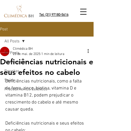
Tel: (31) 97180-5616
Post
All Posts
Climédica BH
All Posts
23 de mai. de 2025
1 min de leitura
Deficiências nutricionais e
Alimentação
seus efeitos no cabelo
Receitas
Saúde
Deficiências nutricionais, como a falta 
de ferro, zinco, biotina, vitamina D e 
Procedimentos Estéticos
vitamina B12, podem prejudicar o 
crescimento do cabelo e até mesmo 
causar queda.
Deficiências nutricionais e seus efeitos 
no cabelo: