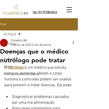
Tel: (31) 97180-5616
Post
All Posts
Climédica BH
All Posts
7 de fev. de 2025
2 min de leitura
Doenças que o médico
Alimentação
nutrólogo pode tratar
Receitas
Saúde
O 
nutrólogo
 é um médico que estuda 
como os alimentos afetam o corpo 
Procedimentos Estéticos
humano e como eles podem ser usados 
para prevenir e tratar doenças. Ele pode:
Diagnosticar problemas causados 
por uma má alimentação.
Prescrever tratamentos para 