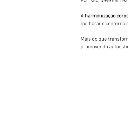
Por isso, deve ser rea
A 
harmonização corpo
melhorar o contorno 
Mais do que transforma
promovendo autoestim