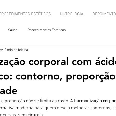
PROCEDIMENTOS ESTÉTICOS
NUTROLOGIA
DEPOIMENT
Saúde
Procedimentos Estéticos
ev.
2 min de leitura
ação corporal com ácid
ico: contorno, proporção
dade
 e proporção não se limita ao rosto. A 
harmonização corpora
ernativa moderna para quem deseja melhorar contornos, cor
r curvas, sem cirurgia.