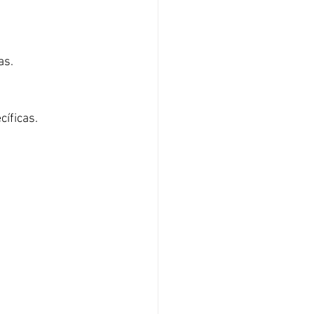
as.
cíficas.