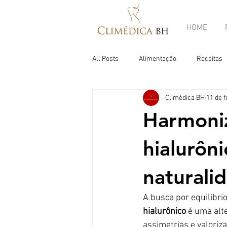
HOME
All Posts
Alimentação
Receitas
Climédica BH
11 de f
Harmoniz
hialurôn
naturali
A busca por equilíbrio
hialurônico
 é uma alt
assimetrias e valoriza