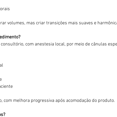
orais
erar volumes, mas criar transições mais suaves e harmônic
cedimento?
 consultório, com anestesia local, por meio de cânulas espe
al
e
aciente
to, com melhora progressiva após acomodação do produto.
os?