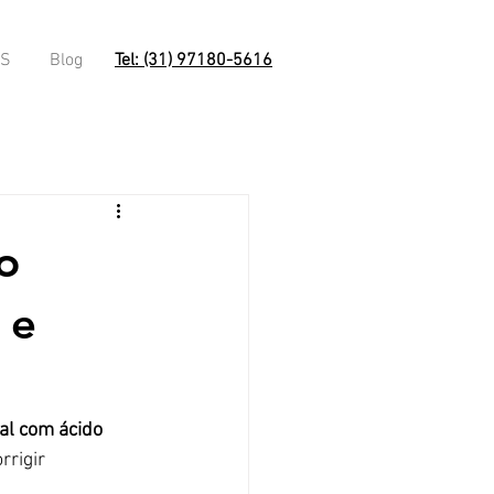
OS
Blog
Tel: (31) 97180-5616
o
 e
l com ácido 
rigir 