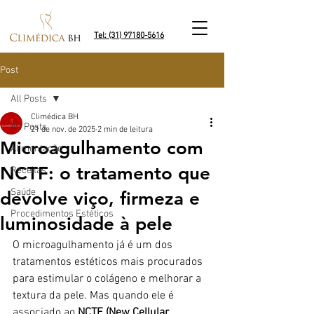
Tel: (31) 97180-5616
Post
All Posts
Climédica BH
All Posts
21 de nov. de 2025
2 min de leitura
Microagulhamento com
Alimentação
NCTF: o tratamento que
Receitas
Saúde
devolve viço, firmeza e
Procedimentos Estéticos
luminosidade à pele
O microagulhamento já é um dos 
tratamentos estéticos mais procurados 
para estimular o colágeno e melhorar a 
textura da pele. Mas quando ele é 
associado ao 
NCTF (New Cellular 