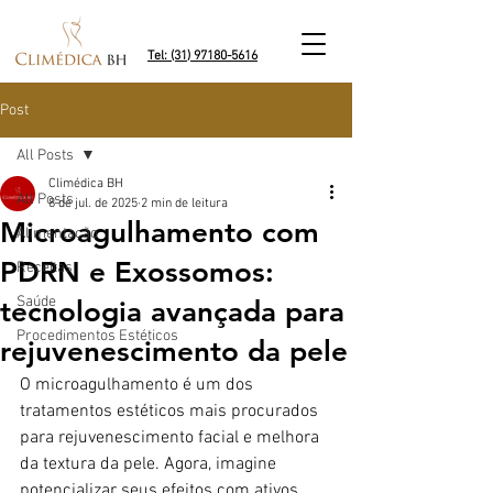
Tel: (31) 97180-5616
Post
All Posts
Climédica BH
All Posts
8 de jul. de 2025
2 min de leitura
Microagulhamento com
Alimentação
PDRN e Exossomos:
Receitas
Saúde
tecnologia avançada para
Procedimentos Estéticos
rejuvenescimento da pele
O microagulhamento é um dos 
tratamentos estéticos mais procurados 
para rejuvenescimento facial e melhora 
da textura da pele. Agora, imagine 
potencializar seus efeitos com ativos 