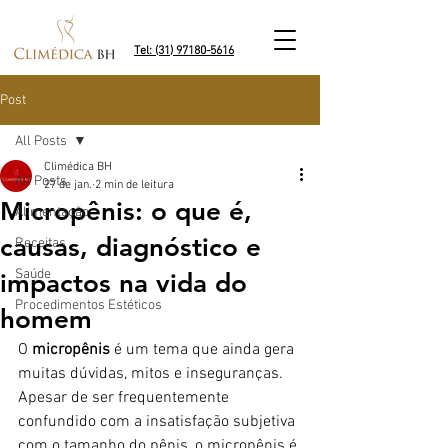
Tel: (31) 97180-5616
Post
All Posts
Climédica BH
All Posts
27 de jan.
2 min de leitura
Micropênis: o que é,
Alimentação
causas, diagnóstico e
Receitas
Saúde
impactos na vida do
Procedimentos Estéticos
homem
O 
micropênis
 é um tema que ainda gera 
muitas dúvidas, mitos e inseguranças. 
Apesar de ser frequentemente 
confundido com a insatisfação subjetiva 
com o tamanho do pênis, o micropênis é 