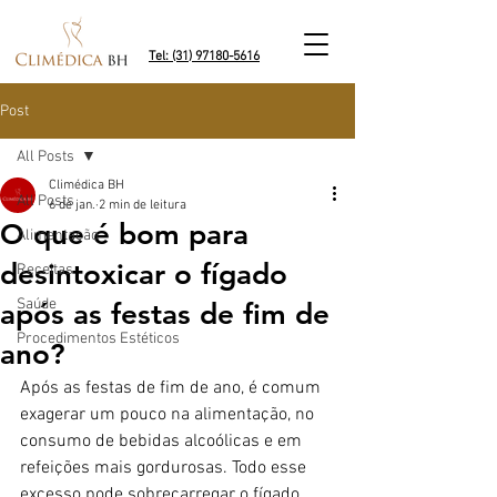
Tel: (31) 97180-5616
Post
All Posts
Climédica BH
All Posts
6 de jan.
2 min de leitura
O que é bom para
Alimentação
desintoxicar o fígado
Receitas
Saúde
após as festas de fim de
Procedimentos Estéticos
ano?
Após as festas de fim de ano, é comum 
exagerar um pouco na alimentação, no 
consumo de bebidas alcoólicas e em 
refeições mais gordurosas. Todo esse 
excesso pode sobrecarregar o fígado, 