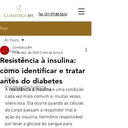
Tel: (31) 97180-5616
Post
All Posts
Climédica BH
All Posts
17 de dez. de 2025
2 min de leitura
Resistência à insulina:
Alimentação
como identificar e tratar
Receitas
Saúde
antes do diabetes
Procedimentos Estéticos
A 
resistência à insulina 
é uma condição 
cada vez mais comum e, muitas vezes, 
silenciosa. Ela ocorre quando as células 
do corpo passam a responder mal à 
ação da insulina, hormônio responsável 
por levar a glicose do sangue para 