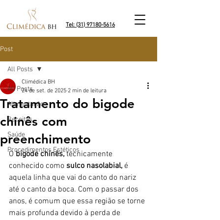
Tel: (31) 97180-5616
Post
All Posts
Climédica BH
All Posts
24 de set. de 2025
2 min de leitura
Tratamento do bigode
Alimentação
chinês com
Receitas
Saúde
preenchimento
Procedimentos Estéticos
O 
bigode chinês,
 tecnicamente 
conhecido como 
sulco nasolabial,
 é 
aquela linha que vai do canto do nariz 
até o canto da boca. Com o passar dos 
anos, é comum que essa região se torne 
mais profunda devido à perda de 