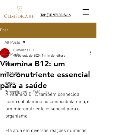
Tel: (31) 97180-5616
Post
All Posts
Climédica BH
All Posts
15 de out. de 2024
1 min de leitura
Vitamina B12: um
Alimentação
micronutriente essencial
Receitas
Saúde
para a saúde
Procedimentos Estéticos
A vitamina B12, também conhecida 
como cobalamina ou cianocobalamina, é 
um micronutriente essencial para o 
organismo.
Ela atua em diversas reações químicas, 