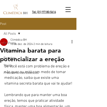
Tel: (31) 97180-5616
Post
All Posts
Climédica BH
All Posts
13 de dez. de 2024
2 min de leitura
Vitamina barata para
Alimentação
potencializar a ereção
Receitas
Saúde
Se você está com problema de ereção e 
não quer ou está com medo de tomar 
Procedimentos Estéticos
medicação, saiba que existe uma 
vitamina secreta barata que vai te ajudar!
Lembrando que para manter uma boa 
ereção, temos que praticar atividade 
física, manter uma boa alimentação, um 