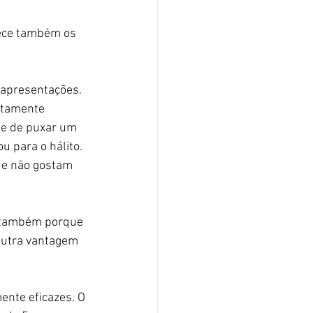
rece também os 
 apresentações. 
ltamente 
te de puxar um 
 para o hálito. 
ue não gostam 
o também porque 
Outra vantagem 
ente eficazes. O 