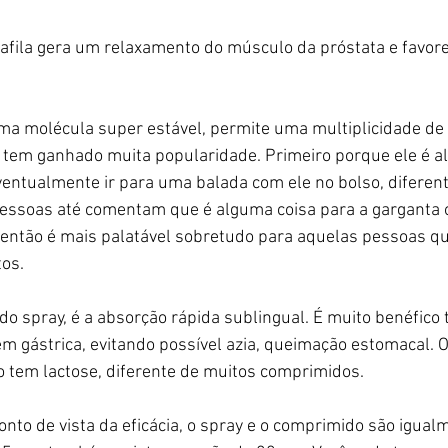
lafila gera um relaxamento do músculo da próstata e favo
 uma molécula super estável, permite uma multiplicidade de
, tem ganhado muita popularidade. Primeiro porque ele é a
ventualmente ir para uma balada com ele no bolso, diferen
pessoas até comentam que é alguma coisa para a garganta ou
 então é mais palatável sobretudo para aquelas pessoas q
os.
do spray, é a absorção rápida sublingual. É muito benéfic
 gástrica, evitando possível azia, queimação estomacal. 
o tem lactose, diferente de muitos comprimidos. 
onto de vista da eficácia, o spray e o comprimido são igualm