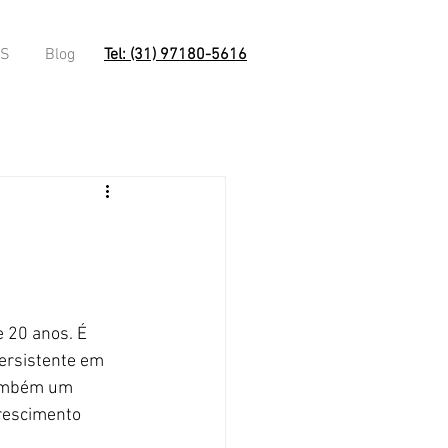
OS
Blog
Tel: (31) 97180-5616
 20 anos. É 
ersistente em 
também um 
rescimento 