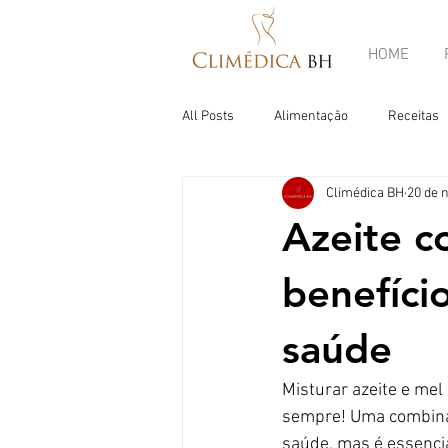
HOME
All Posts
Alimentação
Receitas
Climédica BH
20 de 
Azeite c
benefíci
saúde
Misturar azeite e mel
sempre! Uma combinaç
saúde, mas é essencia