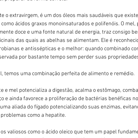
te o extravirgem, é um dos óleos mais saudáveis que existe
como ácidos graxos monoinsaturados e polifenóis. O mel, p
mente doce e uma fonte natural de energia, traz consigo ben
cinais das quais as abelhas se alimentam. Ele é reconheci
obianas e antissépticas e o melhor: quando combinado com
servada por bastante tempo sem perder suas propriedade
el, temos uma combinação perfeita de alimento e remédio.
e e mel potencializa a digestão, acalma o estômago, comba
o e ainda favorece a proliferação de bactérias benéficas no
 uma aliada do fígado potencializando suas enzimas, evita
 problemas como a hepatite.
idos valiosos como o ácido oleico que tem um papel fundame