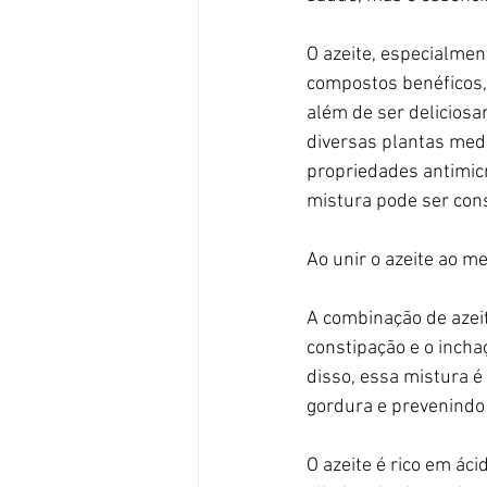
O azeite, especialmen
compostos benéficos, 
além de ser deliciosa
diversas plantas medi
propriedades antimicr
mistura pode ser con
Ao unir o azeite ao m
A combinação de azeit
constipação e o inchaç
disso, essa mistura é
gordura e prevenindo
O azeite é rico em ác