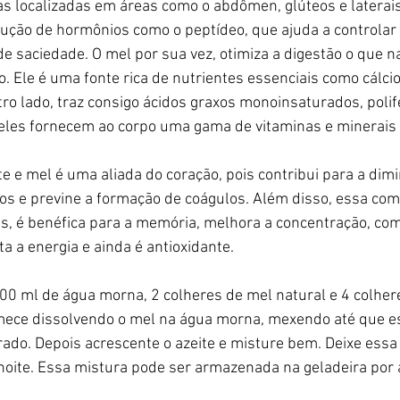
s localizadas em áreas como o abdômen, glúteos e laterais
ução de hormônios como o peptídeo, que ajuda a controlar o
e saciedade. O mel por sua vez, otimiza a digestão o que 
. Ele é uma fonte rica de nutrientes essenciais como cálci
utro lado, traz consigo ácidos graxos monoinsaturados, polif
 eles fornecem ao corpo uma gama de vitaminas e minerais 
e e mel é uma aliada do coração, pois contribui para a dimi
os e previne a formação de coágulos. Além disso, essa com
s, é benéfica para a memória, melhora a concentração, co
 a energia e ainda é antioxidante.
100 ml de água morna, 2 colheres de mel natural e 4 colhere
omece dissolvendo o mel na água morna, mexendo até que es
ado. Depois acrescente o azeite e misture bem. Deixe ess
noite. Essa mistura pode ser armazenada na geladeira por 