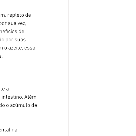
m, repleto de 
or sua vez, 
efícios de 
do por suas 
 o azeite, essa 
s.
te a 
 intestino. Além 
ndo o acúmulo de 
ntal na 