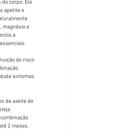
 do corpo. Ele 
 apetite e 
naturalmente 
o, magnésio e 
enóis e 
essenciais.
nuição do risco 
binação 
mbate sintomas 
s de azeite de 
teja 
a combinação 
até 2 meses.