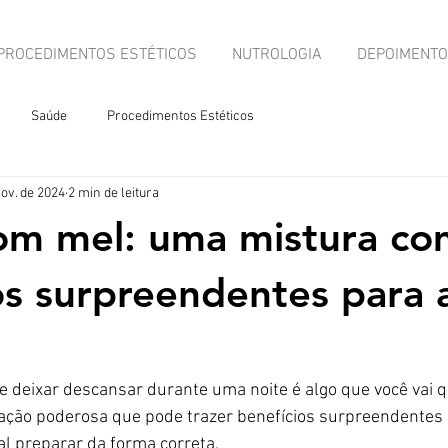
PROCEDIMENTOS ESTÉTICOS
NUTROLOGIA
DEPOIMENT
Saúde
Procedimentos Estéticos
nov. de 2024
2 min de leitura
om mel: uma mistura co
os surpreendentes para 
 e deixar descansar durante uma noite é algo que você vai q
ão poderosa que pode trazer benefícios surpreendentes 
l preparar da forma correta.