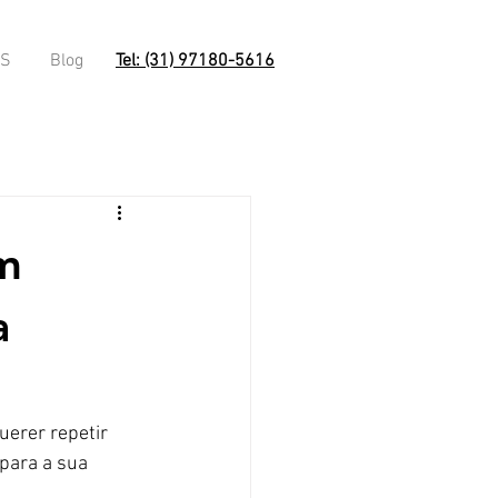
OS
Blog
Tel: (31) 97180-5616
m
a
uerer repetir 
para a sua 