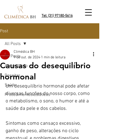
Tel: (31) 97180-5616
Post
All Posts
Climédica BH
All Posts
9 de out. de 2024
1 min de leitura
Causas do desequilíbrio
Alimentação
hormonal
Receitas
Saúde
Um desequilíbrio hormonal pode afetar 
diversas funções do nosso corpo, como 
Procedimentos Estéticos
o metabolismo, o sono, o humor e até a 
saúde da pele e dos cabelos.
Sintomas como cansaço excessivo, 
ganho de peso, alterações no ciclo 
menstrual, e problemas digestivos 