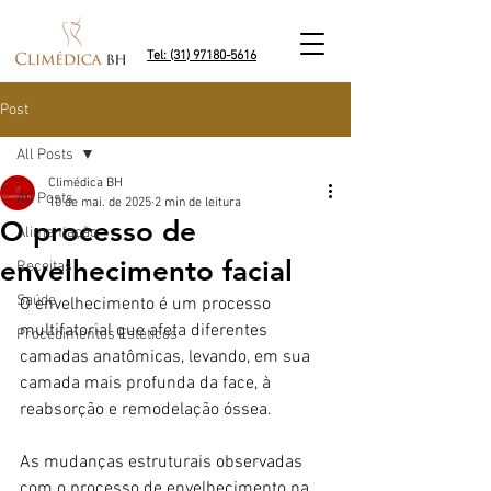
Tel: (31) 97180-5616
Post
All Posts
Climédica BH
All Posts
10 de mai. de 2025
2 min de leitura
O processo de
Alimentação
envelhecimento facial
Receitas
Saúde
O envelhecimento é um processo 
multifatorial que afeta diferentes 
Procedimentos Estéticos
camadas anatômicas, levando, em sua 
camada mais profunda da face, à 
reabsorção e remodelação óssea. 
As mudanças estruturais observadas 
com o processo de envelhecimento na 