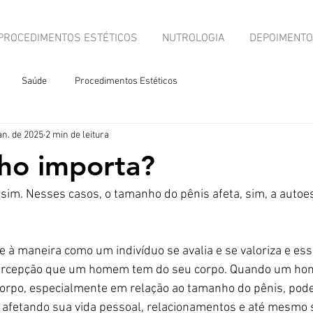
PROCEDIMENTOS ESTÉTICOS
NUTROLOGIA
DEPOIMENT
Saúde
Procedimentos Estéticos
an. de 2025
2 min de leitura
ho importa?
im. Nesses casos, o tamanho do pênis afeta, sim, a autoe
e à maneira como um indivíduo se avalia e se valoriza e ess
 percepção que um homem tem do seu corpo. Quando um ho
corpo, especialmente em relação ao tamanho do pênis, pod
 afetando sua vida pessoal, relacionamentos e até mesmo 