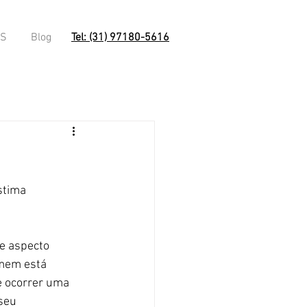
OS
Blog
Tel: (31) 97180-5616
stima 
e aspecto 
mem está 
e ocorrer uma 
seu 