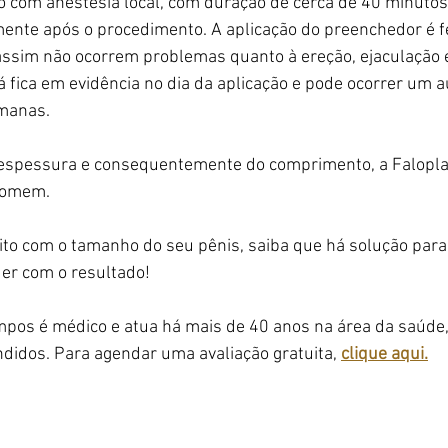
o com anestesia local, com duração de cerca de 40 minutos
mente após o procedimento. A aplicação do preenchedor é fe
assim não ocorrem problemas quanto à ereção, ejaculação e
já fica em evidência no dia da aplicação e pode ocorrer um
manas. 
espessura e consequentemente do comprimento, a Falopla
 homem.
eito com o tamanho do seu pênis, saiba que há solução par
er com o resultado!
mpos é médico e atua há mais de 40 anos na área da saúde
didos. Para agendar uma avaliação gratuita, 
clique aqui.