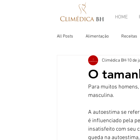
HOME
All Posts
Alimentação
Receitas
Climédica BH
10 de j
O taman
Para muitos homens, s
masculina. 
A autoestima se refer
é influenciado pela
insatisfeito com seu 
queda na autoestima,