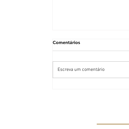
Comentários
Escreva um comentário
O que ninguém te conta
sobre procedimentos
estéticos
A CLÍN