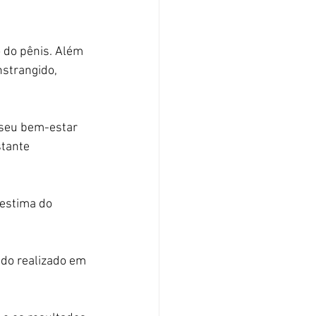
 do pênis. Além 
strangido, 
seu bem-estar 
tante 
estima do 
ndo realizado em 