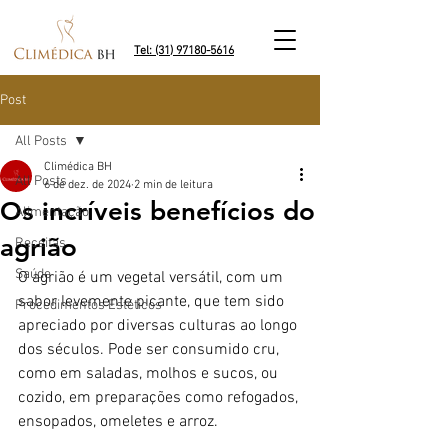
Tel: (31) 97180-5616
Post
All Posts
Climédica BH
All Posts
6 de dez. de 2024
2 min de leitura
Os incríveis benefícios do
Alimentação
agrião
Receitas
Saúde
O agrião é um vegetal versátil, com um 
sabor levemente picante, que tem sido 
Procedimentos Estéticos
apreciado por diversas culturas ao longo 
dos séculos. Pode ser consumido cru, 
como em saladas, molhos e sucos, ou 
cozido, em preparações como refogados, 
ensopados, omeletes e arroz.