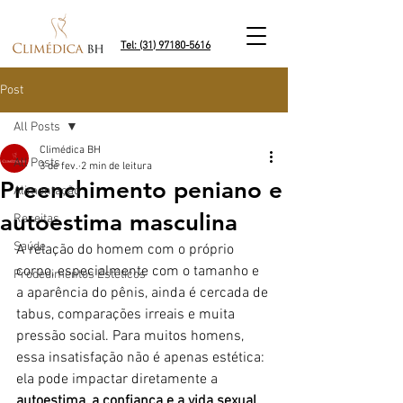
Tel: (31) 97180-5616
Post
All Posts
Climédica BH
All Posts
3 de fev.
2 min de leitura
Preenchimento peniano e
Alimentação
autoestima masculina
Receitas
Saúde
A relação do homem com o próprio 
corpo, especialmente com o tamanho e 
Procedimentos Estéticos
a aparência do pênis, ainda é cercada de 
tabus, comparações irreais e muita 
pressão social. Para muitos homens, 
essa insatisfação não é apenas estética: 
ela pode impactar diretamente a 
autoestima, a confiança e a vida sexual.