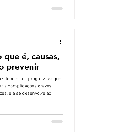
ha um papel fundamental na
de da pele. O que é o ácido
ico é um polissacarídeo
cor
o que é, causas,
o prevenir
 silenciosa e progressiva que
var a complicações graves
zes, ela se desenvolve ao
tomas evidentes, o que torna
inda mais importantes. A
há acúmulo de gordura,
as nas paredes das artérias,
e ateromas. Essas placas