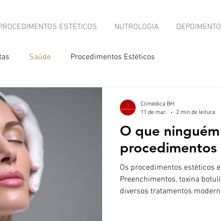
PROCEDIMENTOS ESTÉTICOS
NUTROLOGIA
DEPOIMENT
tas
Saúde
Procedimentos Estéticos
Climédica BH
11 de mar.
2 min de leitura
O que ninguém 
procedimentos 
Os procedimentos estéticos e
Preenchimentos, toxina botulí
diversos tratamentos moder
aparência e aumentar a autoe
informações nas redes sociai