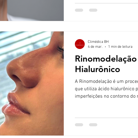
nem sempre são explicados c
realizar algum procedimento e
algumas verdades que muita
depois do tratamento. Result
Climédica BH
4 de mar.
1 min de leitura
Rinomodelação
Hialurônico
A Rinomodelação é um procedimento estético não cirúrgico
que utiliza ácido hialurônico 
imperfeições no contorno do 
cirurgia. Diferente da Rinopl
cirúrgico definitivo, a Rino
invasiva, realizada em consul
praticamente imediata. O pro
aplicação estratégica de ácido hialu