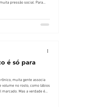
muita pressão social. Para
ação não é apenas estética:
e a autoestima, a confiança e
o, o preenchimento peniano
asiva, segura quando bem
enefícios nã
co é só para
rônico, muita gente associa
 volume no rosto, como lábios
al marcado. Mas a verdade é
 do efeito volumizador. O ácido
 naturalmente presente no