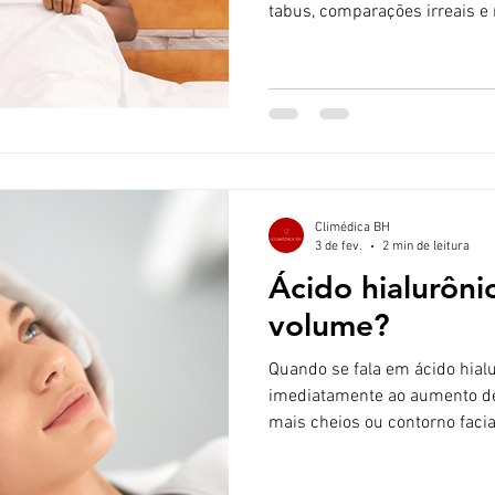
tabus, comparações irreais e 
muitos homens, essa insatisf
ela pode impactar diretament
a vida sexual. Nesse context
com ácido hialurônico tem ganhado espaço como uma
alternativa minimamente inv
indicada, e que pode trazer b
Climédica BH
3 de fev.
2 min de leitura
Ácido hialurôni
volume?
Quando se fala em ácido hialu
imediatamente ao aumento de
mais cheios ou contorno faci
que esse ativo vai muito além
hialurônico é uma substância