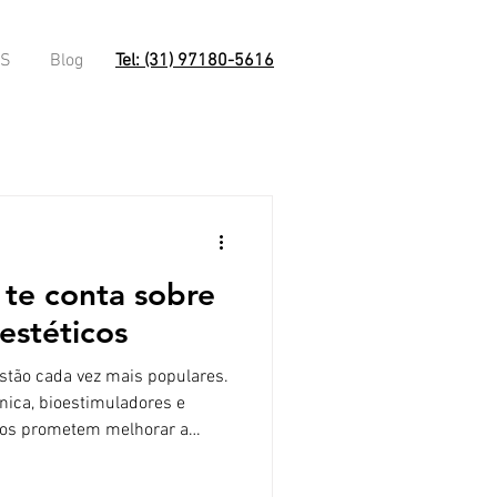
OS
Blog
Tel: (31) 97180-5616
te conta sobre
estéticos
stão cada vez mais populares.
nica, bioestimuladores e
nos prometem melhorar a
stima. Mas, em meio a tantas
s, alguns pontos importantes