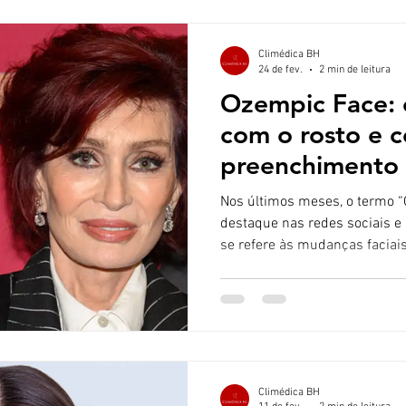
específicos do nariz para: Co
Climédica BH
24 de fev.
2 min de leitura
Ozempic Face: 
com o rosto e 
preenchimento
hialurônico pod
Nos últimos meses, o termo “Ozem
destaque nas redes sociais e 
se refere às mudanças facia
apresentam perda de peso rápi
vezes associada ao uso de 
(semaglutida). O que é o “Oz
não se trata de um efeito cola
medicamento. O que ocorre é
acelerada de gordura corporal
Climédica BH