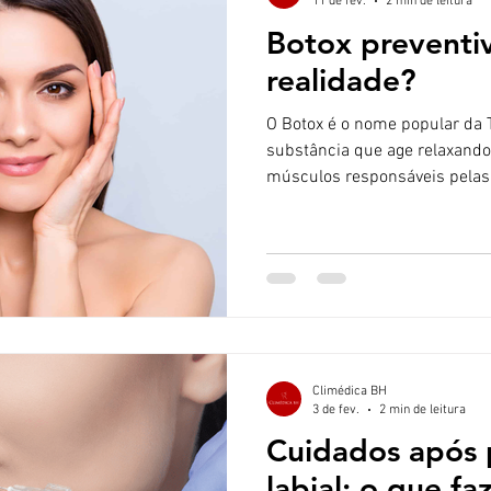
11 de fev.
2 min de leitura
Botox preventi
realidade?
O Botox é o nome popular da Toxina B
substância que age relaxand
músculos responsáveis pelas
diminuir a contração muscular 
já existentes e pode retarda
profundas. O que significa “p
é a aplicação da toxina antes
marcadas de forma permanen
entre 25 e 35 anos (variando
Climédica BH
3 de fev.
2 min de leitura
Cuidados após
labial: o que fa