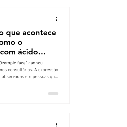
rrigir pequenas ass
o que acontece
como o
 com ácido
e ajudar?
pic face” ganhou
nos consultórios. A expressão
is observadas em pessoas que
da e significativa, muitas
medicamentos como o Ozempic
empic face”? Apesar do nome,
teral exclusivo do
 consequência da redução
, incluindo a gord