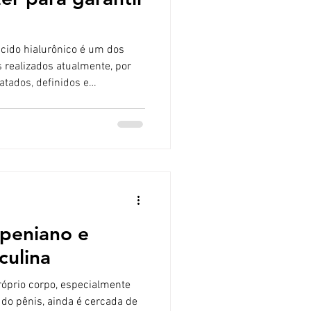
hialurônico é um dos
 realizados atualmente, por
atados, definidos e
o resultado seja bonito,
s após o procedimento são
l após o preenchimento
u dias após o procedimento, é
ema), principalmente nas
ade ou leve dor local
peniano e
culina
óprio corpo, especialmente
do pênis, ainda é cercada de