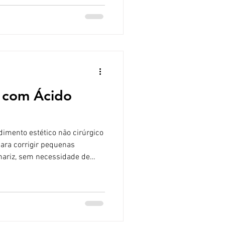
om clareza. Se você pensa em
stético, vale a pena conhecer
s pessoas só descobrem
ados natura
 com Ácido
para corrigir pequenas
nariz, sem necessidade de
astia, que é um procedimento
modelação é minimamente
tório e com recuperação
cedimento consiste na
rônico em pontos