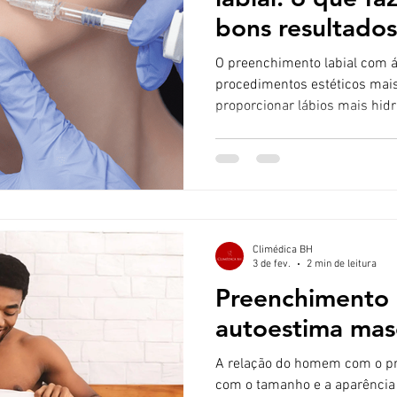
bons resultados
O preenchimento labial com ácido 
procedimentos estéticos mais
proporcionar lábios mais hidr
harmoniosos. Porém, para que 
natural e seguro, os cuidado
fundamentais. O que é norma
labial? Nas primeiras horas o
comum observar: Inchaço (ed
primeiras 48 horas Sensibilid
Climédica BH
3 de fev.
2 min de leitura
Preenchimento 
autoestima mas
A relação do homem com o pr
com o tamanho e a aparência 