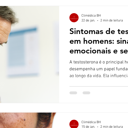
provocam o estreitamento e 
Climédica BH
22 de jan.
2 min de leitura
Sintomas de tes
em homens: sinai
emocionais e se
A testosterona é o principal hormônio masculino e
desempenha um papel funda
ao longo da vida. Ela influen
densidade óssea até o humor, 
Quando seus níveis estão abai
conhecida como hipogonadism
sintomas podem surgir, afetan
Reconhecer os sinais precoce
buscar avaliação e tratament
Climédica BH
15 de jan.
2 min de leitura