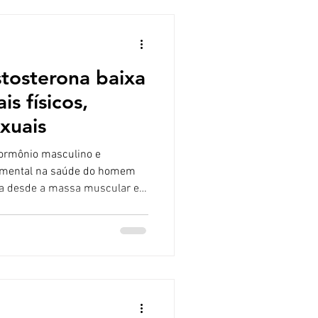
o endurecimento
tosterona baixa
s físicos,
xuais
mental na saúde do homem
cia desde a massa muscular e a
a energia e a função sexual.
xo do ideal, condição
o masculino, diversos
do a qualidade de vida.
mente é essencial para
o adequados. A testosterona