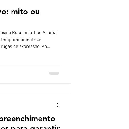
vo: mito ou
otulínica Tipo A, uma
o temporariamente os
 rugas de expressão. Ao
repetitiva, ele suaviza linhas
r a formação de marcas mais
reventivo”? O Botox preventivo
 que as rugas estejam
te, geralmente em pacientes
 conforme ge
 preenchimento
zer para garantir