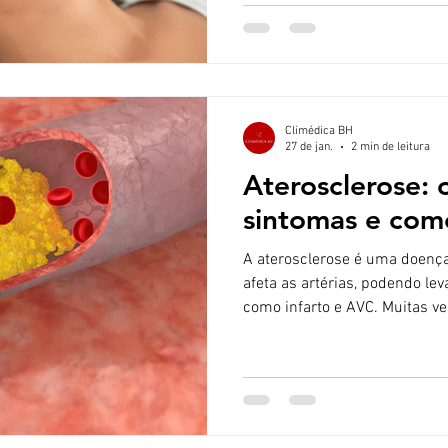
nosso organismo e desempen
hidratação, elasticidade e saú
hialurônico? O ácido hialurôn
produzido naturalmente pelo 
Climédica BH
27 de jan.
2 min de leitura
Aterosclerose: 
sintomas e com
A aterosclerose é uma doença
afeta as artérias, podendo le
como infarto e AVC. Muitas ve
longo de anos sem causar sin
a informação e a prevenção a
aterosclerose ocorre quando 
colesterol e outras substânci
formando placas chamadas d